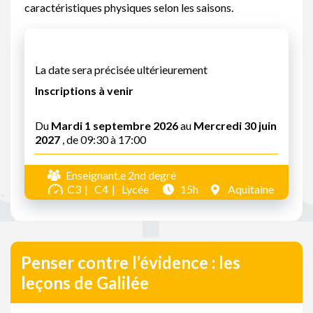
caractéristiques physiques selon les saisons.
La date sera précisée ultérieurement
Inscriptions à venir
Du
Mardi 1 septembre 2026
au
Mercredi 30 juin
2027
, de 09:30 à 17:00
Enseignant.e 2nd degré
C3
C4
Lycée
15h
Aquitaine
Penser contre l’évidence : les
leçons de Galilée