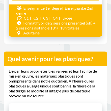
Enseignant.e 1er degré
Enseignant.e 2nd
degré
C1
C2
C3
C4
Lycée
Format hybride 2 sessions présentiel (6h) +
2 sessions distanciel (3h) : 18h totales
Aquitaine
Quel avenir pour les plastiques?
De par leurs propriétés très variées et leur facilité de
mise en œuvre, les matériaux plastiques sont
omniprésents dans notre quotidien. A l'heure où les
plastiques à usage unique sont bannis, la filière de la
plasturgie se modifie et intègre plus de plastique
recyclé ou biosourcé.