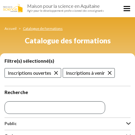
Catalogue
Aller
Maison pour la science en Aquitaine
des
Tog
au
Agir pour le développement professionnel des enseignants
formations
nav
contenu
principal
Accueil
Catalogue de formations
Catalogue des formations
Filtre(s) sélectionné(s)
Inscriptions ouvertes
Inscriptions à venir
Recherche
Public