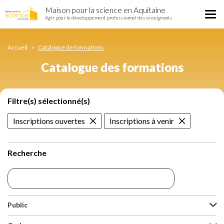
Catalogue
Aller
Maison pour la science en Aquitaine
des
Tog
au
Agir pour le développement professionnel des enseignants
formations
nav
contenu
principal
Accueil
Catalogue de formations
Catalogue des formations
Filtre(s) sélectionné(s)
Inscriptions ouvertes
Inscriptions à venir
Recherche
Public