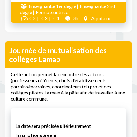
Enseignant.e 1er degré
Enseignant.e 2nd
degré
Formateur.trice
C2
C3
C4
3h
Aquitaine
Journée de mutualisation des
collèges Lamap
Cette action permet la rencontre des acteurs
(professeurs référents, chefs d’établissements,
parrains/marraines, coordinateurs) du projet des
collèges pilotes La main à la pâte afin de travailler à une
culture commune.
La date sera précisée ultérieurement
Inscriptions à venir