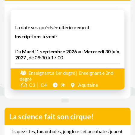
La date sera précisée ultérieurement
Inscriptions à venir
Du
Mardi 1 septembre 2026
au
Mercredi 30 juin
2027
, de 09:30 à 17:00
Enseignant.e 1er degré
Enseignant.e 2nd
degré
C3
C4
9h
Aquitaine
La science fait son cirque!
Trapézistes, funambules, jongleurs et acrobates jouent