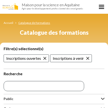
Catalogue
Aller
Maison pour la science en Aquitaine
des
Tog
au
Agir pour le développement professionnel des enseignants
formations
nav
contenu
principal
Accueil
Catalogue de formations
Catalogue des formations
Filtre(s) sélectionné(s)
Inscriptions ouvertes
Inscriptions à venir
Recherche
Public