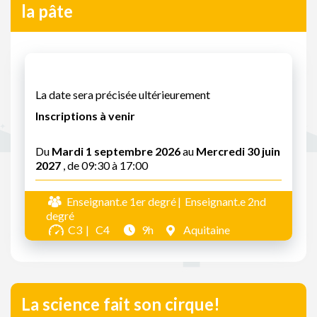
la pâte
La date sera précisée ultérieurement
Inscriptions à venir
Du
Mardi 1 septembre 2026
au
Mercredi 30 juin
2027
, de 09:30 à 17:00
Enseignant.e 1er degré
Enseignant.e 2nd
degré
C3
C4
9h
Aquitaine
La science fait son cirque!