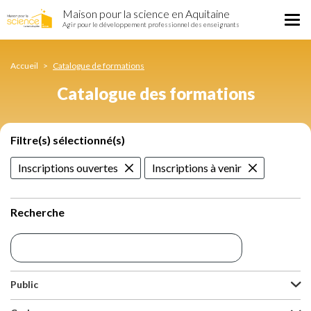
Catalogue
Aller
Maison pour la science en Aquitaine
des
Tog
au
Agir pour le développement professionnel des enseignants
formations
nav
contenu
principal
Accueil
Catalogue de formations
Catalogue des formations
Filtre(s) sélectionné(s)
Inscriptions ouvertes
Inscriptions à venir
Recherche
Public