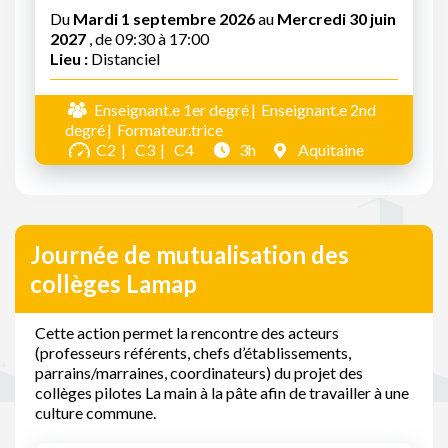
Du
Mardi 1 septembre 2026
au
Mercredi 30 juin
2027
, de 09:30 à 17:00
Lieu :
Distanciel
Enseignant.e 1er degré
Enseignant.e 2nd
degré
Formateur.trice
C2
C3
C4
3h
Aquitaine
Journée de mutualisation des
collèges Lamap
Cette action permet la rencontre des acteurs
(professeurs référents, chefs d’établissements,
parrains/marraines, coordinateurs) du projet des
collèges pilotes La main à la pâte afin de travailler à une
culture commune.