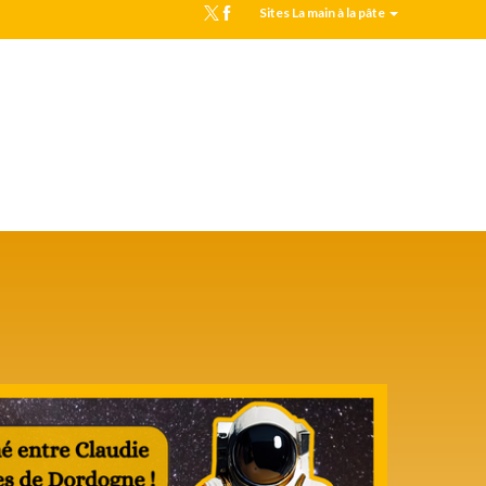
Sites La main à la pâte
MPLS
Top
header