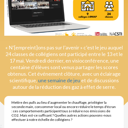
« N’[empreint]ons pas sur l’avenir » c’est le jeu auquel
24 classes de collégiens ont participé entre le 13 et le
17 mai. Vendredi dernier, en visioconférence, une
centaine d’élèves sont venus partager les scores
obtenus. Cet événement clôture, avec un éclairage
scientifique,
une semaine de jeu
et de discussions
autour de la réduction des gaz à effet de serre.
Mettre des pulls au lieu d’augmenter le chauffage, privilégier la
seconde main, consommer local ou encore réduire le temps d'écran
: ces comportements participent tous à réduire nos émissions de
CO2. Mais est-ce suffisant ? Quelles autres actions pouvons-nous
effectuer à notre échelle de collégiens ?