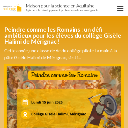
Home
Aller
Maison pour la science en Aquitaine
Région
Tog
au
Agir pour le développement professionnel des enseignants
nav
contenu
principal
Peindre comme les Romains : un défi
ambitieux pour les élèves du collège Gisèle
Halimi de Mérignac !
Cette année, une classe de 6e du collège pilote La main à la
pâte Gisèle Halimi de Mérignac, s’est i...