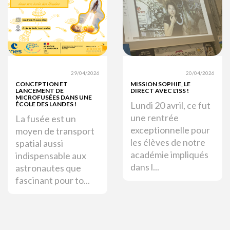
29/04/2026
20/04/2026
CONCEPTION ET
MISSION SOPHIE, LE
LANCEMENT DE
DIRECT AVEC L'ISS !
MICROFUSÉES DANS UNE
Lundi 20 avril, ce fut
ÉCOLE DES LANDES !
une rentrée
La fusée est un
exceptionnelle pour
moyen de transport
les élèves de notre
spatial aussi
académie impliqués
indispensable aux
dans l...
astronautes que
fascinant pour to...