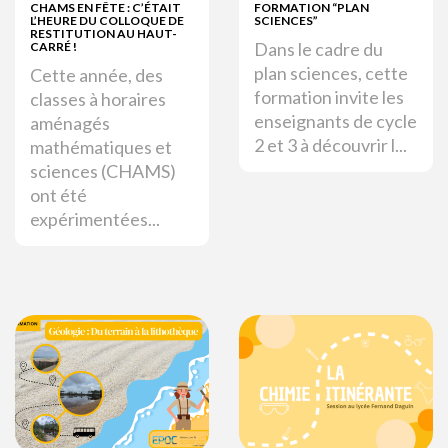
CHAMS EN FÊTE : C’ÉTAIT
FORMATION “PLAN
L’HEURE DU COLLOQUE DE
SCIENCES”
RESTITUTION AU HAUT-
Dans le cadre du
CARRÉ !
plan sciences, cette
Cette année, des
formation invite les
classes à horaires
enseignants de cycle
aménagés
2 et 3 à découvrir l...
mathématiques et
sciences (CHAMS)
ont été
expérimentées...