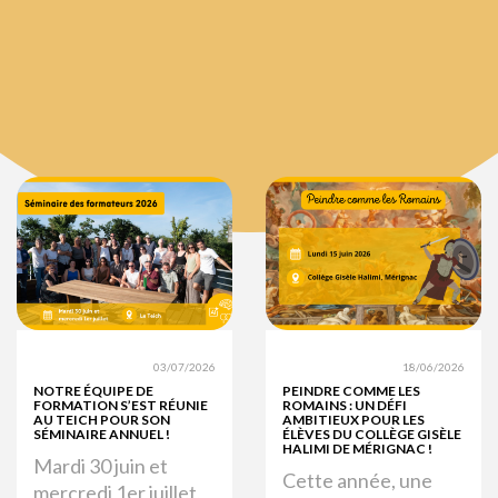
03/07/2026
18/06/2026
NOTRE ÉQUIPE DE
PEINDRE COMME LES
FORMATION S’EST RÉUNIE
ROMAINS : UN DÉFI
AU TEICH POUR SON
AMBITIEUX POUR LES
SÉMINAIRE ANNUEL !
ÉLÈVES DU COLLÈGE GISÈLE
HALIMI DE MÉRIGNAC !
Mardi 30 juin et
Cette année, une
mercredi 1er juillet,