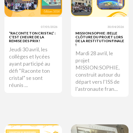
07/05/2026
30/04/2026
“RACONTE TON CRISTAL” :
MISSION:SOPHIE : BELLE
C’EST L’HEURE DE LA
CLÔTURE DU PROJET LORS
REMISE DES PRIX !
DE LA RESTITUTION FINALE
!
Jeudi 30 avril, les
Mardi 28 avril, le
collèges et lycées
projet
ayant participé au
MISSION:SOPHIE,
défi “Raconte ton
construit autour du
cristal” se sont
départ vers l’ISS de
réunis ...
l’astronaute fran...