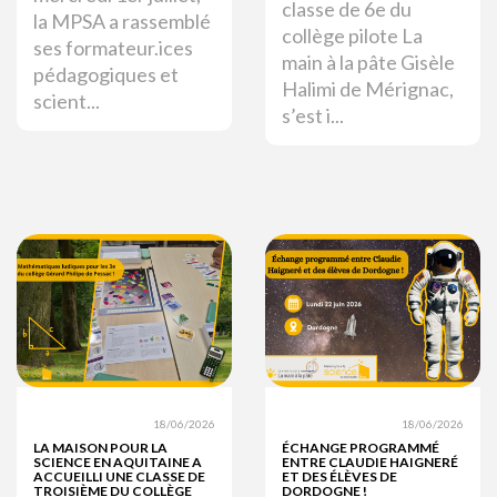
classe de 6e du
la MPSA a rassemblé
collège pilote La
ses formateur.ices
main à la pâte Gisèle
pédagogiques et
Halimi de Mérignac,
scient...
s’est i...
18/06/2026
18/06/2026
LA MAISON POUR LA
ÉCHANGE PROGRAMMÉ
SCIENCE EN AQUITAINE A
ENTRE CLAUDIE HAIGNERÉ
ACCUEILLI UNE CLASSE DE
ET DES ÉLÈVES DE
TROISIÈME DU COLLÈGE
DORDOGNE !