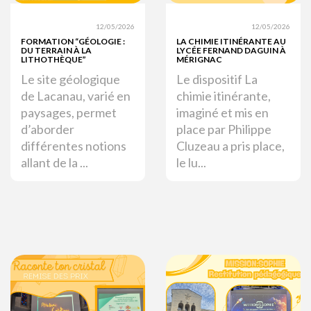
12/05/2026
12/05/2026
FORMATION “GÉOLOGIE :
LA CHIMIE ITINÉRANTE AU
DU TERRAIN À LA
LYCÉE FERNAND DAGUIN À
LITHOTHÈQUE”
MÉRIGNAC
Le site géologique
Le dispositif La
de Lacanau, varié en
chimie itinérante,
paysages, permet
imaginé et mis en
d’aborder
place par Philippe
différentes notions
Cluzeau a pris place,
allant de la ...
le lu...