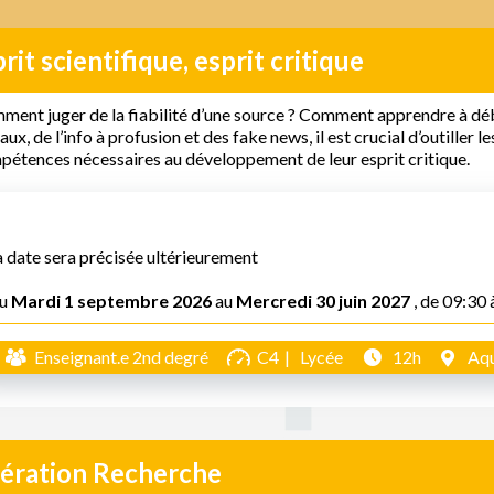
rit scientifique, esprit critique
ent juger de la fiabilité d’une source ? Comment apprendre à déb
aux, de l’info à profusion et des fake news, il est crucial d’outiller le
étences nécessaires au développement de leur esprit critique.
a date sera précisée ultérieurement
u
Mardi 1 septembre 2026
au
Mercredi 30 juin 2027
, de 09:30 
Enseignant.e 2nd degré
C4
Lycée
12h
Aqu
ération Recherche