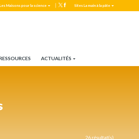
Les Maisons pour la science
Sites La main à la pâte
MPLS
Top
header
RESSOURCES
ACTUALITÉS
s
26 résultat(s)