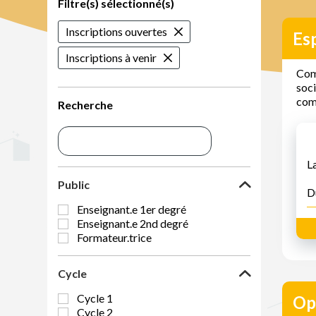
Filtre(s) sélectionné(s)
Inscriptions ouvertes
Esp
Inscriptions à venir
Comm
soci
comp
Recherche
L
Public
D
Enseignant.e 1er degré
Enseignant.e 2nd degré
Formateur.trice
Cycle
Cycle 1
Op
Cycle 2