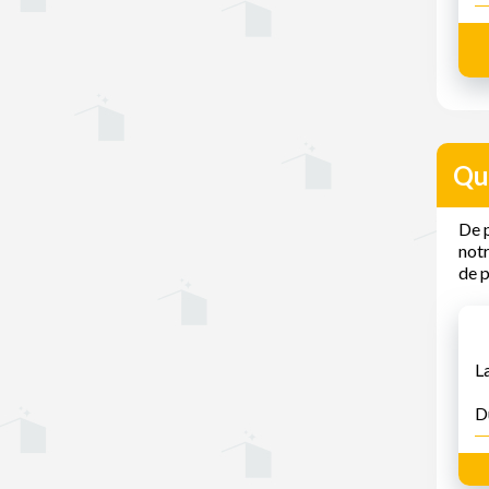
Que
De p
notr
de p
L
D