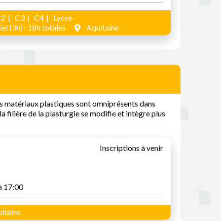
C2
C3
C4
Lycée
el (3h) : 18h totales
Aquitaine
 les matériaux plastiques sont omniprésents dans
a filière de la plasturgie se modifie et intègre plus
Inscriptions à venir
à 17:00
itaine