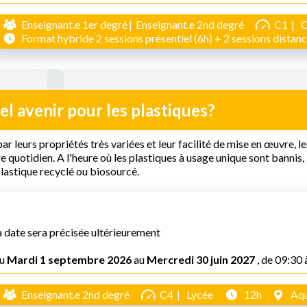
Enseignant.e 1er degré
Enseignant.e 2nd degré
C1
Format hybride 2 sessions présentiel (6h) + 2 sessions distanci
l avenir pour les plastiques?
ar leurs propriétés très variées et leur facilité de mise en œuvre,
e quotidien. A l'heure où les plastiques à usage unique sont bannis, l
lastique recyclé ou biosourcé.
a date sera précisée ultérieurement
u
Mardi 1 septembre 2026
au
Mercredi 30 juin 2027
, de 09:30 
Enseignant.e 2nd degré
C4
Lycée
12h
Aqu