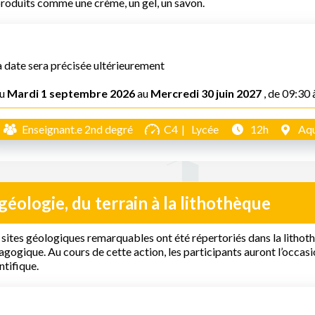
roduits comme une crème, un gel, un savon.
a date sera précisée ultérieurement
u
Mardi 1 septembre 2026
au
Mercredi 30 juin 2027
, de 09:30 
Enseignant.e 2nd degré
C4
Lycée
12h
Aqu
géologie, du terrain à la lithothèque
sites géologiques remarquables ont été répertoriés dans la litho
gogique. Au cours de cette action, les participants auront l’occasi
ntifique.