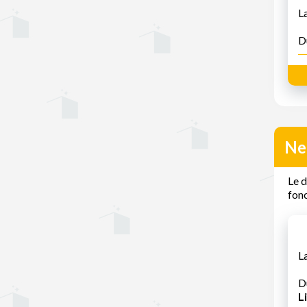
L
D
Ne
Le 
fonc
L
D
Li