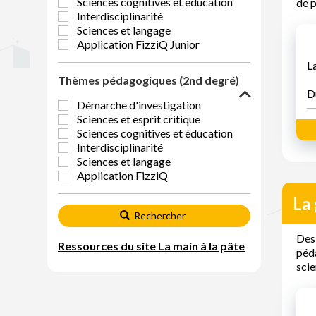
Sciences cognitives et éducation
de p
Interdisciplinarité
Sciences et langage
Application FizziQ Junior
L
Thèmes pédagogiques (2nd degré)
D
Démarche d'investigation
Sciences et esprit critique
Sciences cognitives et éducation
Interdisciplinarité
Sciences et langage
Application FizziQ
La 
Rechercher
Des 
Ressources du site La main à la pâte
péda
scie