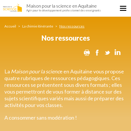
Nos
Aller
Maison pour la science en Aquitaine
ressources
Tog
au
Agir pour le développement professionnel des enseignants
nav
contenu
principal
Accueil
La chimie itinérante
Nos ressources
Nos ressources
Print
Facebook
Twitter
Lin
La
Maison pour la scienc
e en Aquitaine vous propose
quatre rubriques de ressources pédagogiques. Ces
ressources se présentent sous divers formats ; elles
vous permettront de vous former à distance sur des
sujets scientifiques variés mais aussi de préparer des
activités pour vos classes.
A consommer sans modération !