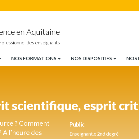
ience en Aquitaine
rofessionnel des enseignants
NOS FORMATIONS
NOS DISPOSITIFS
NOS 
it scientifique, esprit cri
source ? Comment
Public
 A l’heure des
Enseignant.e 2nd degré