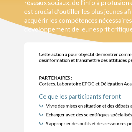
réseaux sociaux, de l’info à profusion 
est crucial d’outiller les plus jeunes af
acquérir les compétences nécessaires
développement de leur esprit critique
Cette action a pour objectif de montrer comment 
désinformation et transmettre des attitudes pe
PARTENAIRES :
Cortecs, Laboratoire EPOC et Délégation Acad
Ce que les participants feront
Vivre des mises en situation et des débats au
Echanger avec des scientifiques spécialisés
S’approprier des outils et des ressources po