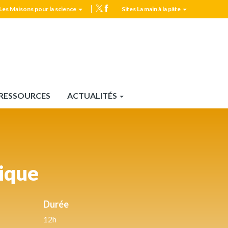
Les Maisons pour la science
Sites La main à la pâte
MPLS
Top
header
RESSOURCES
ACTUALITÉS
tique
Durée
12h