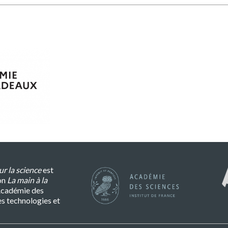
r la science
est
on
La main à la
l’Académie des
es technologies et