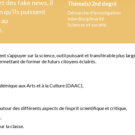
et des fake news, il
Thème(s) 2nd degré
in qu’ils puissent
Démarche d'investigation
Interdisciplinarité
 au
Sciences et société
.
s’appuyer sur la science, outil puissant et transférable plus largem
rmettant de former de futurs citoyens éclairés.
émique aux Arts et à la Culture (DAAC),
tour des différents aspects de l’esprit scientifique et critique,
,
ur la classe.