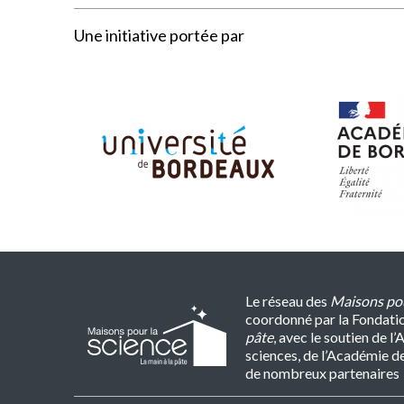
Une initiative portée par
Le réseau des
Maisons pou
coordonné par la Fondati
pâte
, avec le soutien de 
sciences, de l’Académie d
de nombreux partenaires