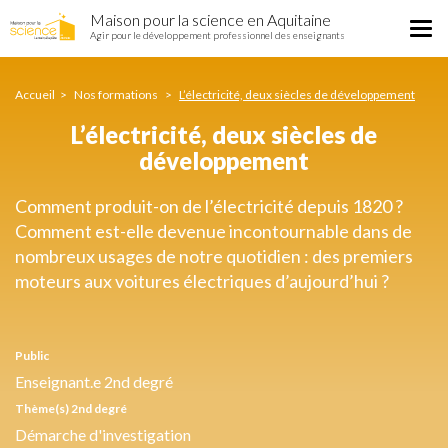
L’électricité,
Aller
Maison pour la science en Aquitaine
deux
Tog
au
Agir pour le développement professionnel des enseignants
siècles
nav
contenu
de
principal
développement
Accueil
Nos formations
L’électricité, deux siècles de développement
L’électricité, deux siècles de
développement
Comment produit-on de l’électricité depuis 1820 ?
Comment est-elle devenue incontournable dans de
nombreux usages de notre quotidien : des premiers
moteurs aux voitures électriques d’aujourd’hui ?
Public
Enseignant.e 2nd degré
Thème(s) 2nd degré
Démarche d'investigation