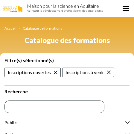
Catalogue
Aller
Maison pour la science en Aquitaine
des
Tog
au
Agir pour le développement professionnel des enseignants
formations
nav
contenu
principal
Accueil
Catalogue de formations
Catalogue des formations
Filtre(s) sélectionné(s)
Inscriptions ouvertes
Inscriptions à venir
Recherche
Public