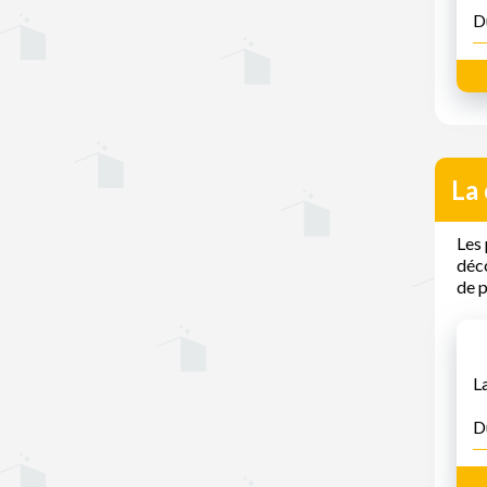
D
La 
Les 
déco
de p
L
D