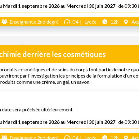
u
Mardi 1 septembre 2026
au
Mercredi 30 juin 2027
, de 09:30 
Enseignant.e 2nd degré
C4
Lycée
12h
Aqu
chimie derrière les cosmétiques
produits cosmétiques et de soins du corps font partie de notre quot
uvriront par l'investigation les principes de la formulation d'un c
roduits comme une crème, un gel, un savon.
a date sera précisée ultérieurement
u
Mardi 1 septembre 2026
au
Mercredi 30 juin 2027
, de 09:30 
Enseignant.e 2nd degré
C4
Lycée
12h
Aqu