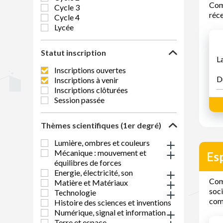
Comm
Cycle 3
réc
Cycle 4
Lycée
Statut inscription
L
Inscriptions ouvertes
D
Inscriptions à venir
Inscriptions clôturées
Session passée
Thèmes scientifiques (1er degré)
Lumière, ombres et couleurs
Mécanique : mouvement et
Esp
équilibres de forces
Energie, électricité, son
Comm
Matière et Matériaux
soci
Technologie
comp
Histoire des sciences et inventions
Numérique, signal et information
Terre et espace