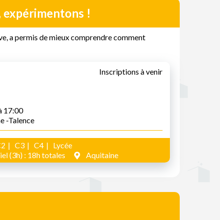
, expérimentons !
tive, a permis de mieux comprendre comment
Inscriptions à venir
à 17:00
ne -Talence
C2
C3
C4
Lycée
el (3h) : 18h totales
Aquitaine