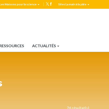
Les Maisons pour la science
Sites La main à la pâte
MPLS
Top
header
RESSOURCES
ACTUALITÉS
s
26 résultat(s)