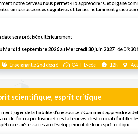
ent notre cerveau nous permet-il d'apprendre? Cet organe comme
entes en neurosciences cognitives obtenues notamment grâce aux 
a date sera précisée ultérieurement
u
Mardi 1 septembre 2026
au
Mercredi 30 juin 2027
, de 09:30 
Enseignant.e 2nd degré
C4
Lycée
12h
Aqu
rit scientifique, esprit critique
ent juger de la fiabilité d’une source ? Comment apprendre à déb
aux, de l’info à profusion et des fake news, il est crucial d’outiller le
étences nécessaires au développement de leur esprit critique.