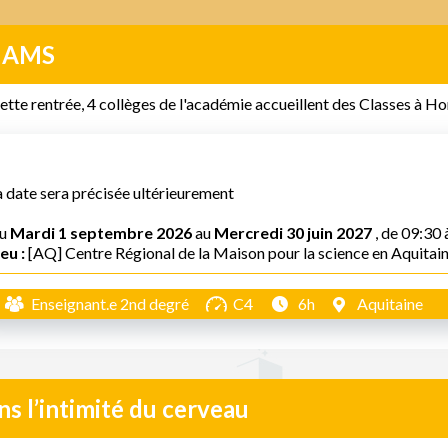
HAMS
ette rentrée, 4 collèges de l'académie accueillent des Classes à 
a date sera précisée ultérieurement
u
Mardi 1 septembre 2026
au
Mercredi 30 juin 2027
, de 09:30 
eu :
[AQ] Centre Régional de la Maison pour la science en Aquitai
Enseignant.e 2nd degré
C4
6h
Aquitaine
s l’intimité du cerveau