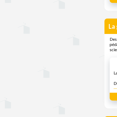
La 
Des 
péda
scie
L
D