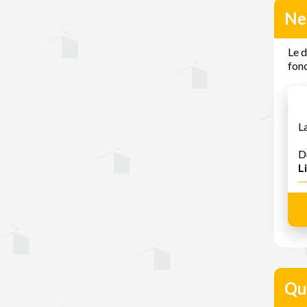
Ne
Le 
fonc
L
D
Li
Que