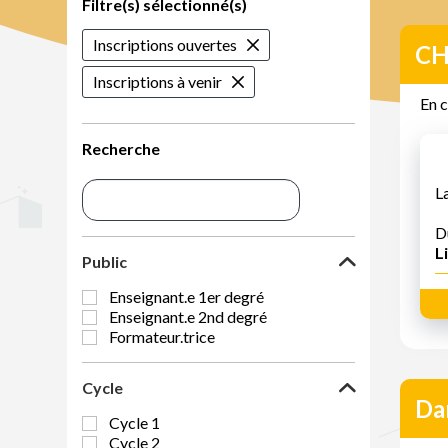
Filtre(s) sélectionné(s)
Inscriptions ouvertes
C
Inscriptions à venir
En c
Recherche
L
D
Li
Public
Enseignant.e 1er degré
Enseignant.e 2nd degré
Formateur.trice
Cycle
Dan
Cycle 1
Cycle 2