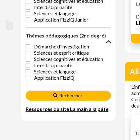
Sciences cognitives et éducation
L
Interdisciplinarité
Sciences et langage
D
Application FizziQ Junior
Li
Thèmes pédagogiques (2nd degré)
Démarche d'investigation
Sciences et esprit critique
Sciences cognitives et éducation
Interdisciplinarité
Al
Sciences et langage
Application FizziQ
L’in
adm
Rechercher
Cett
des 
Ressources du site La main à la pâte
L