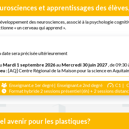
urosciences et apprentissages des élèves
développement des neurosciences, associé à la psychologie cogni
tionne « un cerveau qui apprend ».
a date sera précisée ultérieurement
u
Mardi 1 septembre 2026
au
Mercredi 30 juin 2027
, de 09:30 
eu :
[AQ] Centre Régional de la Maison pour la science en Aquitai
Enseignant.e 1er degré
Enseignant.e 2nd degré
C1
Format hybride 2 sessions présentiel (6h) + 2 sessions distanci
l avenir pour les plastiques?