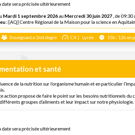
a date sera précisée ultérieurement
u
Mardi 1 septembre 2026
au
Mercredi 30 juin 2027
, de 09:30 
eu :
[AQ] Centre Régional de la Maison pour la science en Aquitai
Enseignant.e 2nd degré
C4
Lycée
15h : 12h en p
imentation et santé
fluence de la nutrition sur l’organisme humain et en particulier l’imp
is.
e action propose de faire le point sur les besoins nutritionnels du
différents groupes d’aliments et leur impact sur notre physiologie.
a date sera précisée ultérieurement