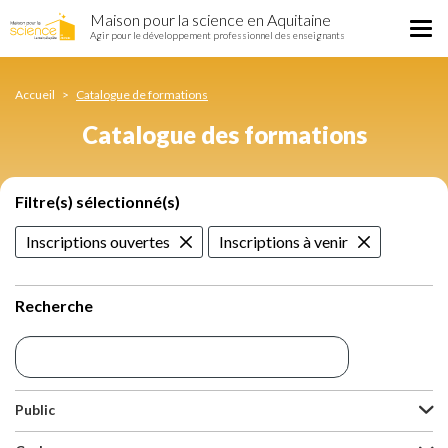
Catalogue
Aller
Maison pour la science en Aquitaine
des
Tog
au
Agir pour le développement professionnel des enseignants
formations
nav
contenu
principal
Accueil
Catalogue de formations
Catalogue des formations
Filtre(s) sélectionné(s)
Inscriptions ouvertes
Inscriptions à venir
Recherche
Public