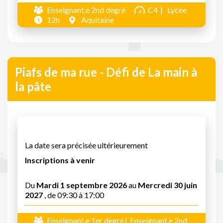
Enseignant.e 2nd degré
C4
Lycée
12h
Aquitaine
Piafs de ma rue - Défi de La main à
la pâte
La date sera précisée ultérieurement
Inscriptions à venir
Du
Mardi 1 septembre 2026
au
Mercredi 30 juin
2027
, de 09:30 à 17:00
Enseignant.e 1er degré
Enseignant.e 2nd