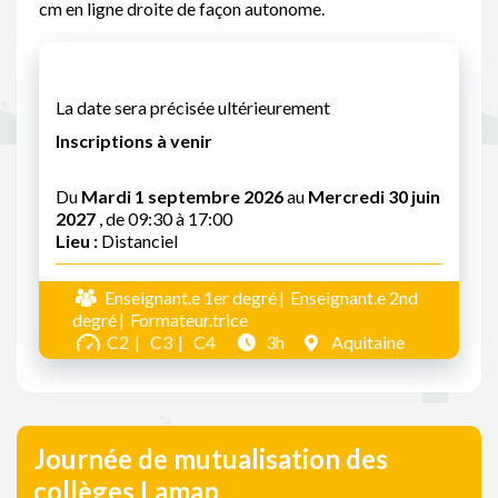
cm en ligne droite de façon autonome.
La date sera précisée ultérieurement
Inscriptions à venir
Du
Mardi 1 septembre 2026
au
Mercredi 30 juin
2027
, de 09:30 à 17:00
Lieu :
Distanciel
Enseignant.e 1er degré
Enseignant.e 2nd
degré
Formateur.trice
C2
C3
C4
3h
Aquitaine
Journée de mutualisation des
collèges Lamap