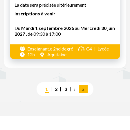
La date sera précisée ultérieurement
Inscriptions à venir
Du
Mardi 1 septembre 2026
au
Mercredi 30 juin
2027
, de 09:30 à 17:00
Enseignant.e 2nd degré
C4
Lycée
12h
Aquitaine
Pagination
Page
1
Page
2
Page
3
Page
›
Dernière
»
courante
suivante
page