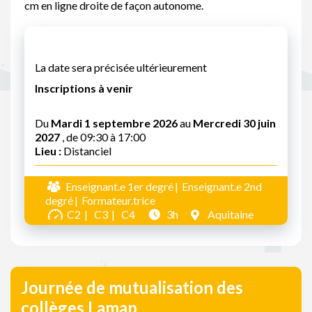
cm en ligne droite de façon autonome.
La date sera précisée ultérieurement
Inscriptions à venir
Du
Mardi 1 septembre 2026
au
Mercredi 30 juin
2027
, de 09:30 à 17:00
Lieu :
Distanciel
Enseignant.e 1er degré
Enseignant.e 2nd
degré
Formateur.trice
C2
C3
C4
3h
Aquitaine
Journée de mutualisation des
collèges Lamap