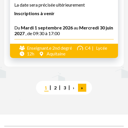
La date sera précisée ultérieurement
Inscriptions à venir
Du
Mardi 1 septembre 2026
au
Mercredi 30 juin
2027
, de 09:30 à 17:00
Enseignant.e 2nd degré
C4
Lycée
12h
Aquitaine
Pagination
Page
1
Page
2
Page
3
Page
›
Dernière
»
courante
suivante
page