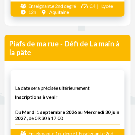
Enseignant.e 2nd degré
C4
Lycée
12h
Aquitaine
Piafs de ma rue - Défi de La main à
la pâte
La date sera précisée ultérieurement
Inscriptions à venir
Du
Mardi 1 septembre 2026
au
Mercredi 30 juin
2027
, de 09:30 à 17:00
Enseignant.e 1er degré
Enseignant.e 2nd