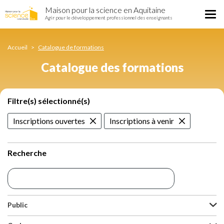
Catalogue
Aller
Maison pour la science en Aquitaine
des
Tog
au
Agir pour le développement professionnel des enseignants
formations
nav
contenu
principal
Accueil
Catalogue de formations
Catalogue des formations
Filtre(s) sélectionné(s)
Inscriptions ouvertes
Inscriptions à venir
Recherche
Public