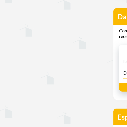
Dan
Comm
réc
L
D
Esp