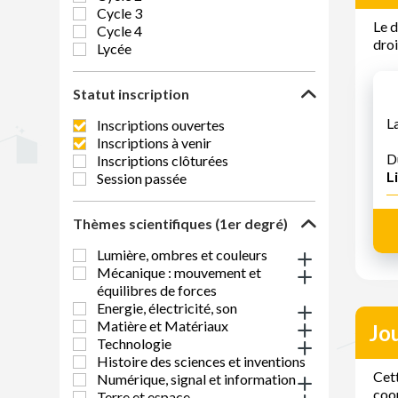
Cycle 3
Le d
Cycle 4
droi
Lycée
Statut inscription
L
Inscriptions ouvertes
Inscriptions à venir
D
Inscriptions clôturées
Li
Session passée
Thèmes scientifiques (1er degré)
Lumière, ombres et couleurs
Mécanique : mouvement et
équilibres de forces
Energie, électricité, son
Matière et Matériaux
Jo
Technologie
Histoire des sciences et inventions
Cett
Numérique, signal et information
coor
Terre et espace