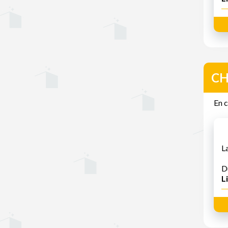
C
En c
L
D
Li