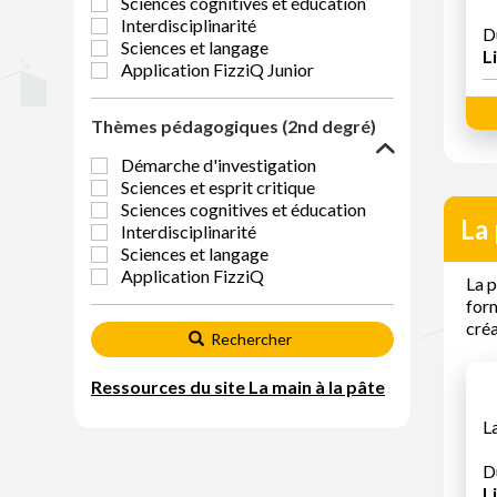
Sciences cognitives et éducation
Interdisciplinarité
D
Sciences et langage
Li
Application FizziQ Junior
Thèmes pédagogiques (2nd degré)
Démarche d'investigation
Sciences et esprit critique
Sciences cognitives et éducation
La 
Interdisciplinarité
Sciences et langage
Application FizziQ
La p
form
créa
Rechercher
Ressources du site La main à la pâte
L
D
Li