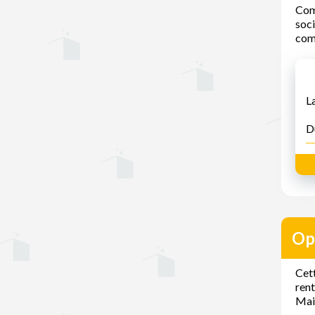
Comm
soci
comp
L
D
Op
Cett
rent
Mais