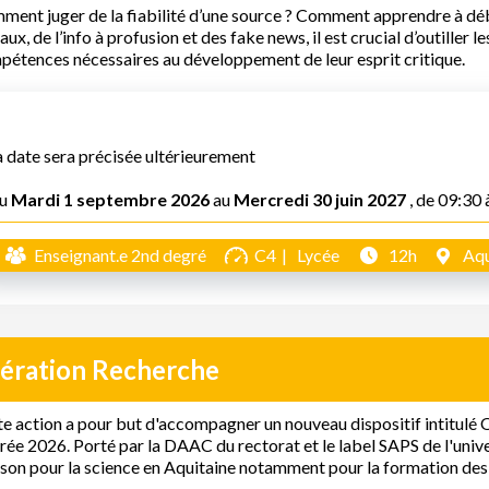
ent juger de la fiabilité d’une source ? Comment apprendre à déb
aux, de l’info à profusion et des fake news, il est crucial d’outiller le
étences nécessaires au développement de leur esprit critique.
a date sera précisée ultérieurement
u
Mardi 1 septembre 2026
au
Mercredi 30 juin 2027
, de 09:30 
Enseignant.e 2nd degré
C4
Lycée
12h
Aqu
ération Recherche
e action a pour but d'accompagner un nouveau dispositif intitulé O
rée 2026. Porté par la DAAC du rectorat et le label SAPS de l'univ
on pour la science en Aquitaine notamment pour la formation des 