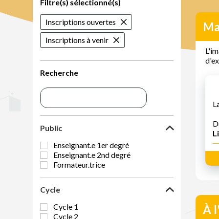
Filtre(s) sélectionné(s)
Inscriptions ouvertes
Ma
Inscriptions à venir
L'im
d'ex
Recherche
L
D
Public
Li
Enseignant.e 1er degré
Enseignant.e 2nd degré
Formateur.trice
Cycle
Cycle 1
À l
Cycle 2