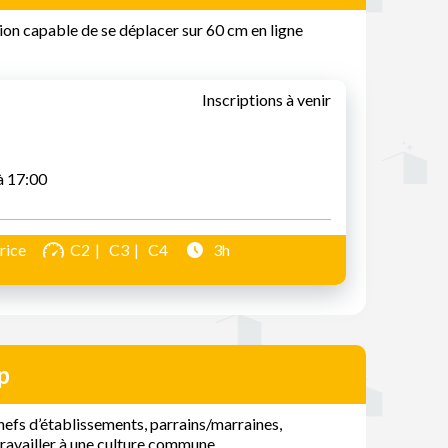
ion capable de se déplacer sur 60 cm en ligne
Inscriptions à venir
à 17:00
rice
C2
C3
C4
3h
p
hefs d’établissements, parrains/marraines,
travailler à une culture commune.