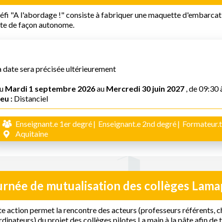
éfi "A l'abordage !" consiste à fabriquer une maquette d'embarcat
te de façon autonome.
a date sera précisée ultérieurement
u
Mardi 1 septembre 2026
au
Mercredi 30 juin 2027
, de 09:30 
eu :
Distanciel
Enseignant.e 1er degré
Enseignant.e 2nd degré
Formateur.t
Aquitaine
urnée de mutualisation des collèges Lama
e action permet la rencontre des acteurs (professeurs référents, c
dinateurs) du projet des collèges pilotes La main à la pâte afin de 