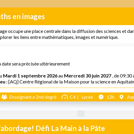
ths en images
age occupe une place centrale dans la diffusion des sciences et d
plorer les liens entre mathématiques, images et numérique.
a date sera précisée ultérieurement
u
Mardi 1 septembre 2026
au
Mercredi 30 juin 2027
, de 09:30 
eu :
[AQ] Centre Régional de la Maison pour la science en Aquitai
Enseignant.e 2nd degré
C4
Lycée
12h
Aqu
'abordage! Défi La Main à la Pâte