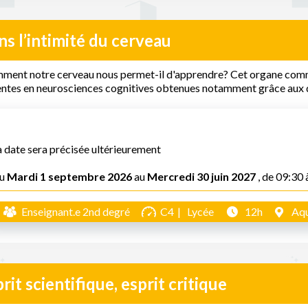
s l’intimité du cerveau
ent notre cerveau nous permet-il d'apprendre? Cet organe comme
entes en neurosciences cognitives obtenues notamment grâce aux 
a date sera précisée ultérieurement
u
Mardi 1 septembre 2026
au
Mercredi 30 juin 2027
, de 09:30 
Enseignant.e 2nd degré
C4
Lycée
12h
Aqu
rit scientifique, esprit critique