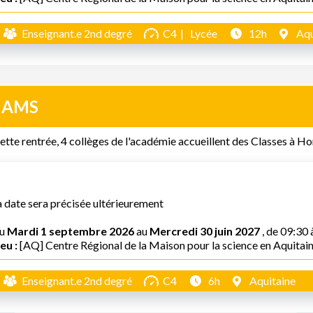
Enseignant.e 2nd degré
C4
Lycée
12h
Aqu
HAMS
ette rentrée, 4 collèges de l'académie accueillent des Classes à 
a date sera précisée ultérieurement
u
Mardi 1 septembre 2026
au
Mercredi 30 juin 2027
, de 09:30 
eu :
[AQ] Centre Régional de la Maison pour la science en Aquitai
Enseignant.e 2nd degré
C4
6h
Aquitaine