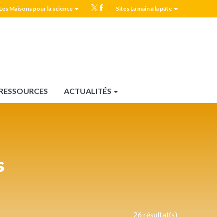
Les Maisons pour la science
Sites La main à la pâte
MPLS
Top
header
RESSOURCES
ACTUALITÉS
s
26 résultat(s)