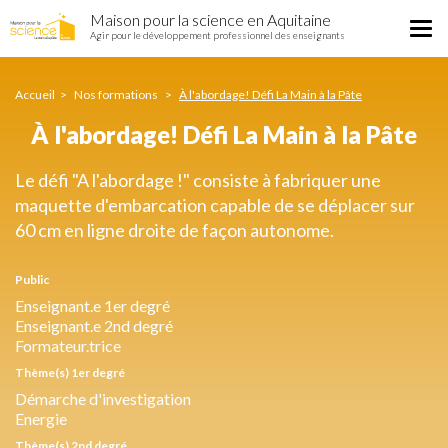
À
Aller
Maison pour la science en Aquitaine
l'abordage!
Tog
au
Agir pour le développement professionnel des enseignants
Défi
nav
contenu
La
principal
Main
Accueil
Nos formations
À l'abordage! Défi La Main à la Pâte
à
la
À l'abordage! Défi La Main à la Pâte
Pâte
Le défi "A l'abordage !" consiste à fabriquer une
maquette d'embarcation capable de se déplacer sur
60 cm en ligne droite de façon autonome.
Public
Enseignant.e 1er degré
Enseignant.e 2nd degré
Formateur.trice
Thème(s) 1er degré
Démarche d'investigation
Energie
Thème(s) 2nd degré