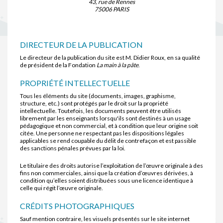
43, rue de Rennes
75006 PARIS
DIRECTEUR DE LA PUBLICATION
Le directeur de la publication du site est M. Didier Roux, en sa qualité
de président de la Fondation
La main à la pâte
.
PROPRIÉTÉ INTELLECTUELLE
Tous les éléments du site (documents, images, graphisme,
structure, etc.) sont protégés par le droit sur la propriété
intellectuelle. Toutefois, les documents peuvent être utilisés
librement par les enseignants lorsqu'ils sont destinés à un usage
pédagogique et non commercial, et à condition que leur origine soit
citée. Une personne ne respectant pas les dispositions légales
applicables se rend coupable du délit de contrefaçon et est passible
des sanctions pénales prévues par la loi.
Le titulaire des droits autorise l’exploitation de l’œuvre originale à des
fins non commerciales, ainsi que la création d’œuvres dérivées, à
condition qu’elles soient distribuées sous une licence identique à
celle qui régit l’œuvre originale.
CRÉDITS PHOTOGRAPHIQUES
Sauf mention contraire, les visuels présentés sur le site internet