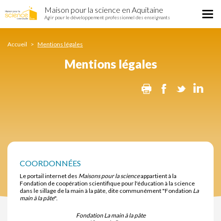
Mentions
Aller
Maison pour la science en Aquitaine
légales
Tog
au
Agir pour le développement professionnel des enseignants
nav
contenu
principal
Accueil
Mentions légales
Mentions légales
Print
Facebook
Twitter
Lin
COORDONNÉES
Le portail internet des
Maisons pour la science
appartient à la
Fondation de coopération scientifique pour l'éducation à la science
dans le sillage de la main à la pâte, dite communément "Fondation
La
main à la pâte
".
Fondation La main à la pâte