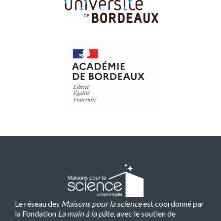
Le réseau des
Maisons pour la science
est coordonné par
la Fondation
La main à la pâte
, avec le soutien de