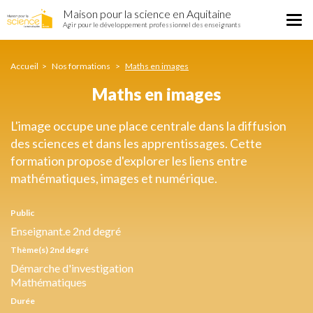
Maths
Aller
Maison pour la science en Aquitaine
en
Tog
au
Agir pour le développement professionnel des enseignants
images
nav
contenu
principal
Accueil
Nos formations
Maths en images
Maths en images
L'image occupe une place centrale dans la diffusion
des sciences et dans les apprentissages. Cette
formation propose d'explorer les liens entre
mathématiques, images et numérique.
Public
Enseignant.e 2nd degré
Thème(s) 2nd degré
Démarche d'investigation
Mathématiques
Durée