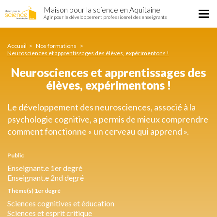
Neurosciences
Aller
Maison pour la science en Aquitaine
et
Tog
au
Agir pour le développement professionnel des enseignants
apprentissages
nav
contenu
des
principal
élèves,
Accueil
Nos formations
expérimentons
Neurosciences et apprentissages des élèves, expérimentons !
!
Neurosciences et apprentissages des
élèves, expérimentons !
Le développement des neurosciences, associé à la
psychologie cognitive, a permis de mieux comprendre
comment fonctionne « un cerveau qui apprend ».
Public
Enseignant.e 1er degré
Enseignant.e 2nd degré
Thème(s) 1er degré
Sciences cognitives et éducation
Sciences et esprit critique