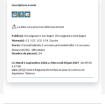
Inscriptions à venir
⚠
La date sera précisée ultérieurement
Public(s) :
Enseignant.e 1er degré
Enseignant.e 2nd degré
Niveau(x) :
C1
C2
C3
C4
Lycée
Durée :
Format hybride 2 sessions présentiel (6h) + 2 sessions
distanciel (3h) : 18h totales
Nombre de place(s) :
24
Du
Mardi 1 septembre 2026
au
Mercredi 30 juin 2027
, de 09:30
à 17:00
Lieu :
[AQ] Centre Régional de la Maison pour la science en
Aquitaine -Talence