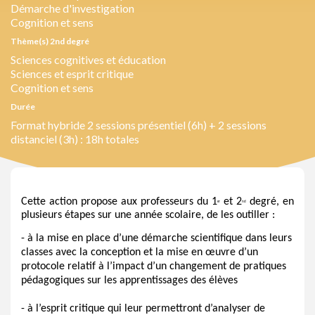
Démarche d'investigation
Cognition et sens
Thème(s) 2nd degré
Sciences cognitives et éducation
Sciences et esprit critique
Cognition et sens
Durée
Format hybride 2 sessions présentiel (6h) + 2 sessions
distanciel (3h) : 18h totales
Cette action propose aux professeurs du 1
 et 2
 degré, en 
er
nd
plusieurs étapes sur une année scolaire, de les outiller :
- à la mise en place d’une démarche scientifique dans leurs 
classes avec la conception et la mise en œuvre d’un 
protocole relatif à l’impact d’un changement de pratiques 
pédagogiques sur les apprentissages des élèves 
- à l’esprit critique qui leur permettront d’analyser de 