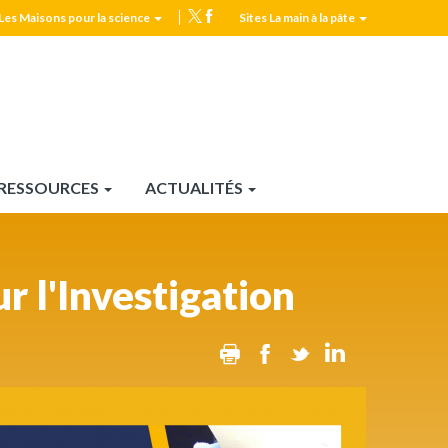
Les Maisons pour la science
Sites La main à la pâte
MPLS
Top
header
RESSOURCES
ACTUALITÉS
r l'Investigation
Print
Facebook
Twitter
Linkedin