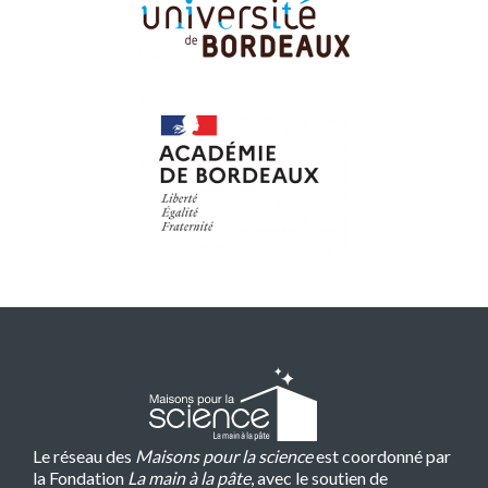
Le réseau des
Maisons pour la science
est coordonné par
la Fondation
La main à la pâte
, avec le soutien de