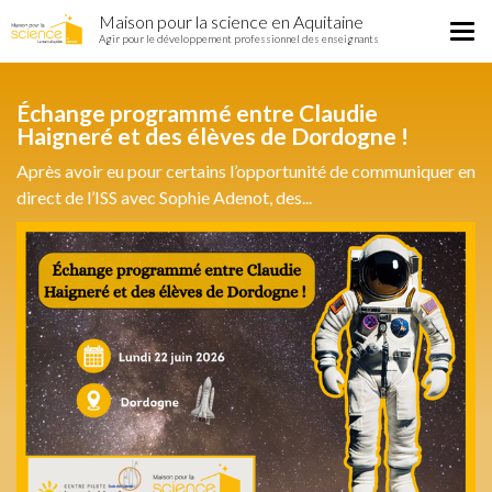
Home
Aller
Maison pour la science en Aquitaine
Région
Tog
au
Agir pour le développement professionnel des enseignants
nav
contenu
principal
Échange programmé entre Claudie
Haigneré et des élèves de Dordogne !
Après avoir eu pour certains l’opportunité de communiquer en
direct de l’ISS avec Sophie Adenot, des...