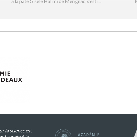
à la pâte Gisèle Halimi de Mérignac, s’est i...
M
r la science
est
on
La main à la