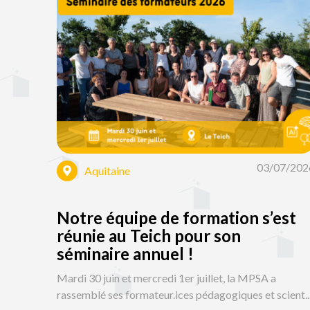
03/07/202
Aquitaine
Notre équipe de formation s’est
réunie au Teich pour son
séminaire annuel !
Mardi 30 juin et mercredi 1er juillet, la MPSA a
rassemblé ses formateur.ices pédagogiques et scient..