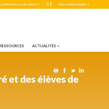
Les Maisons pour la science
Sites La main à la pâte
MPLS
Top
header
RESSOURCES
ACTUALITÉS
Print
Facebook
Twitter
Linkedin
 et des élèves de