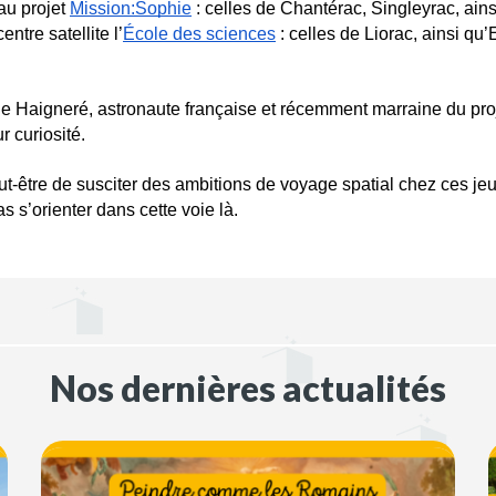
u projet 
Mission:Sophie
 : celles de Chantérac, Singleyrac, ain
ntre satellite l’
École des sciences
 : celles de Liorac, ainsi 
e Haigneré, astronaute française et récemment marraine du proj
r curiosité. 
t-être de susciter des ambitions de voyage spatial chez ces jeun
s s’orienter dans cette voie là.
Nos dernières actualités