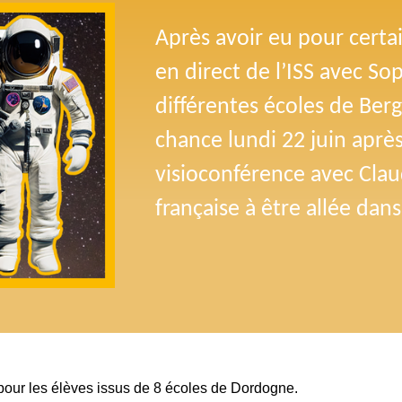
Après avoir eu pour certa
en direct de l’ISS avec So
différentes écoles de Berg
chance lundi 22 juin après
visioconférence avec Clau
française à être allée dans
 pour les élèves issus de 8 écoles de Dordogne. 