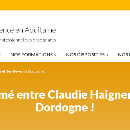
ience en Aquitaine
rofessionnel des enseignants
NOS FORMATIONS
NOS DISPOSITIFS
NOS 
 et des élèves de Dordogne !
é entre Claudie Haigneré
Dordogne !