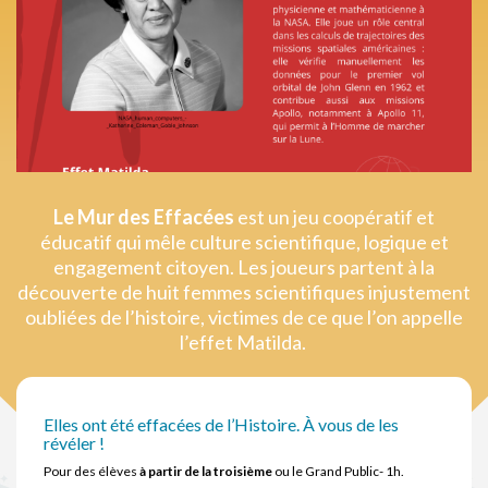
Le Mur des Effacées
est un jeu coopératif et
éducatif qui mêle culture scientifique, logique et
engagement citoyen. Les joueurs partent à la
découverte de huit femmes scientifiques injustement
oubliées de l’histoire, victimes de ce que l’on appelle
l’effet Matilda.
Elles ont été effacées de l’Histoire. À vous de les
révéler !
Pour des élèves
à partir de la troisième
ou le Grand Public- 1h.