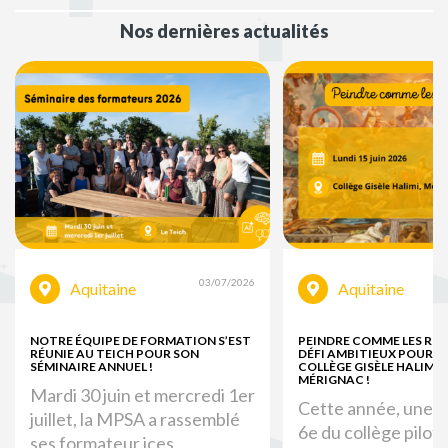
Nos dernières actualités
03/07/2026
Aquitaine
Aquitaine
NOTRE ÉQUIPE DE FORMATION S’EST
PEINDRE COMME LES ROM
RÉUNIE AU TEICH POUR SON
DÉFI AMBITIEUX POUR LE
SÉMINAIRE ANNUEL !
COLLÈGE GISÈLE HALIMI 
MÉRIGNAC !
Mardi 30 juin et mercredi 1er
Cette année, une c
juillet, la MPSA a rassemblé
6e du collège pilote
ses formateur.ices