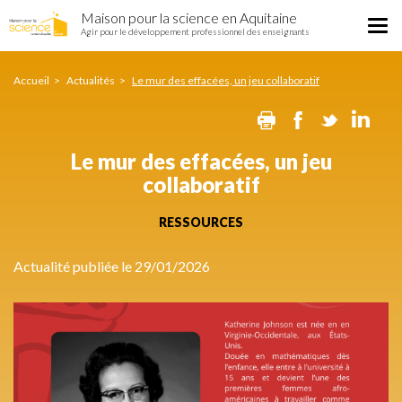
Le
Aller
Maison pour la science en Aquitaine
mur
Tog
au
Agir pour le développement professionnel des enseignants
des
nav
contenu
effacées,
principal
un
Accueil
Actualités
Le mur des effacées, un jeu collaboratif
jeu
Print
Facebook
Twitte
Li
collaboratif
Le mur des effacées, un jeu
collaboratif
RESSOURCES
Actualité publiée le 29/01/2026