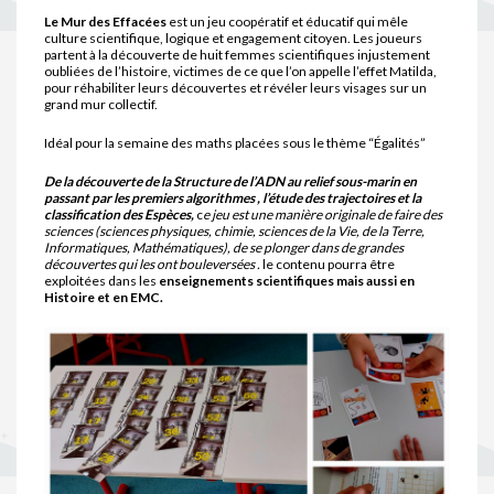
Le Mur des Effacées
est un jeu coopératif et éducatif qui mêle
culture scientifique, logique et engagement citoyen. Les joueurs
partent à la découverte de huit femmes scientifiques injustement
oubliées de l’histoire, victimes de ce que l’on appelle l’effet Matilda,
pour réhabiliter leurs découvertes et révéler leurs visages sur un
grand mur collectif.
Idéal pour la semaine des maths placées sous le thème “Égalités”
De la découverte de la Structure de l’ADN au relief sous-marin en
passant par les premiers algorithmes , l’étude des trajectoires et la
classification des Espèces,
c
e jeu est une manière originale de faire des
sciences (sciences physiques, chimie, sciences de la Vie, de la Terre,
Informatiques, Mathématiques), de se plonger dans de grandes
découvertes qui les ont bouleversées .
le contenu pourra être
exploitées dans les
enseignements scientifiques mais aussi en
Histoire et en EMC.