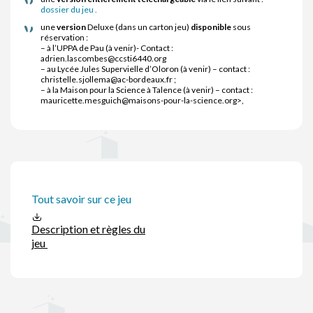
dossier du jeu .
une
version
Deluxe (dans un carton jeu)
disponible
sous
réservation :
– à l’UPPA de Pau (à venir)- Contact :
adrien.lascombes@ccsti6440.org
– au Lycée Jules Supervielle d’Oloron (à venir) – contact :
christelle.sjollema@ac-bordeaux.fr ;
– à la Maison pour la Science à Talence (à venir) – contact :
mauricette.mesguich@maisons-pour-la-science.org>,
Tout savoir sur ce jeu
Description et règles du
jeu