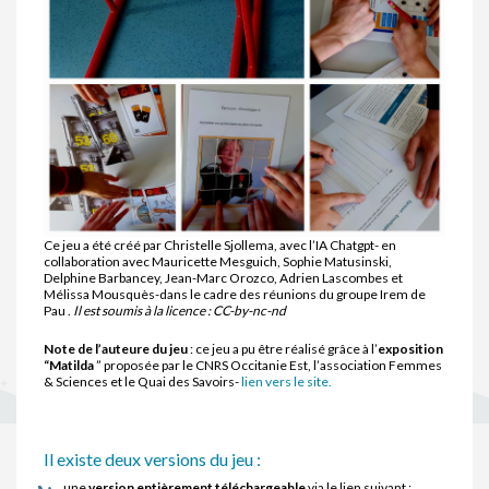
Ce jeu a été créé par Christelle Sjollema, avec l’IA Chatgpt- en
collaboration avec Mauricette Mesguich, Sophie Matusinski,
Delphine Barbancey, Jean-Marc Orozco, Adrien Lascombes et
Mélissa Mousquès-dans le cadre des réunions du groupe Irem de
Pau .
Il est soumis à la licence : CC-by-nc-nd
Note de l’auteure du jeu
: ce jeu a pu être réalisé grâce à l’
exposition
“Matilda
” proposée par le CNRS Occitanie Est, l’association Femmes
& Sciences et le Quai des Savoirs-
lien vers le site.
Il existe deux versions du jeu :
une
version entièrement téléchargeable
via le lien suivant :