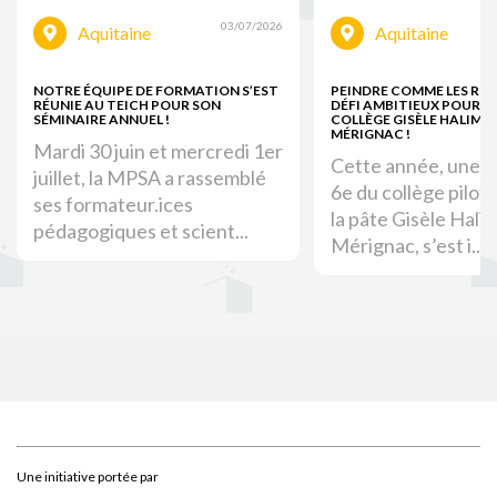
03/07/2026
Aquitaine
Aquitaine
NOTRE ÉQUIPE DE FORMATION S’EST
PEINDRE COMME LES ROM
RÉUNIE AU TEICH POUR SON
DÉFI AMBITIEUX POUR LE
SÉMINAIRE ANNUEL !
COLLÈGE GISÈLE HALIMI 
MÉRIGNAC !
Mardi 30 juin et mercredi 1er
Cette année, une c
juillet, la MPSA a rassemblé
6e du collège pilote
ses formateur.ices
la pâte Gisèle Halim
pédagogiques et scient...
Mérignac, s’est i...
Une initiative portée par