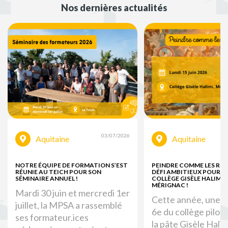
Nos dernières actualités
03/07/2026
Aquitaine
Aquitaine
NOTRE ÉQUIPE DE FORMATION S’EST
PEINDRE COMME LES ROM
RÉUNIE AU TEICH POUR SON
DÉFI AMBITIEUX POUR LE
SÉMINAIRE ANNUEL !
COLLÈGE GISÈLE HALIMI 
MÉRIGNAC !
Mardi 30 juin et mercredi 1er
Cette année, une c
juillet, la MPSA a rassemblé
6e du collège pilote
ses formateur.ices
la pâte Gisèle Halim