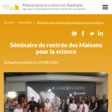
Séminaire
Aller
Maison pour la science en Aquitaine
de
Tog
au
Agir pour le développement professionnel des enseignants
rentrée
nav
contenu
des
principal
Maisons
Accueil
Actualités
Séminaire de rentrée des Maisons pour la science
pour
Print
Facebook
Twitte
Li
la
science
Séminaire de rentrée des Maisons
pour la science
Actualité publiée le 29/08/2024