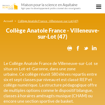
Collège
Aller
Maison pour la science en Aquitaine
Anatole
Tog
au
Agir pour le développement professionnel des enseignants
France
nav
contenu
-
principal
Villeneuve-
Accueil
Collège Anatole France - Villeneuve-sur-Lot (47)
sur-
Collège Anatole France - Villeneuve-
Lot
(47)
sur-Lot (47)
Print
Facebook
Twitter
Lin
Le Collège Anatole France de Villeneuve-sur-Lot se
situe en Lot-et-Garonne, dans une zone
urbaine. Ce collège réunit 580 élèves repartis entre
six et sept classes par niveau et est classé REP et
collège numérique. La structure pédagogique offre
de multiples options comme le dispositif bilangue,
classes à horaires aménagés musique (CHAM) ou
encore une section sportive de basket.