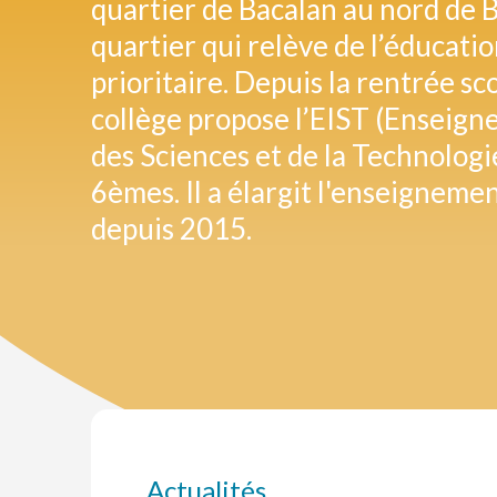
quartier de Bacalan au nord de 
quartier qui relève de l’éducati
prioritaire. Depuis la rentrée sc
collège propose l’EIST (Enseig
des Sciences et de la Technologi
6èmes. Il a élargit l'enseignem
depuis 2015.
Actualités