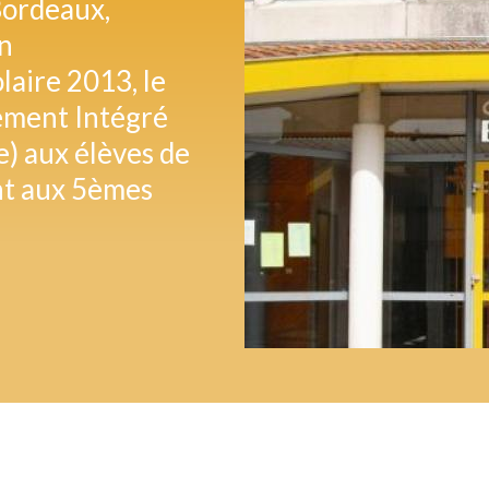
Bordeaux,
on
olaire 2013, le
nement Intégré
e) aux élèves de
ent aux 5èmes