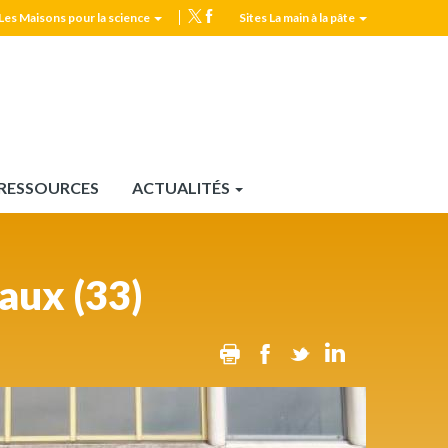
Les Maisons pour la science
Sites La main à la pâte
MPLS
Top
header
RESSOURCES
ACTUALITÉS
aux (33)
Print
Facebook
Twitter
Linkedin