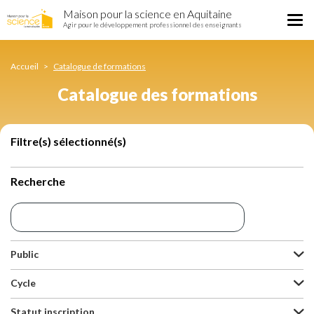
Catalogue
Aller
Maison pour la science en Aquitaine
des
Tog
au
Agir pour le développement professionnel des enseignants
formations
nav
contenu
principal
Accueil
Catalogue de formations
Catalogue des formations
Filtre(s) sélectionné(s)
Recherche
Public
Cycle
Statut inscription