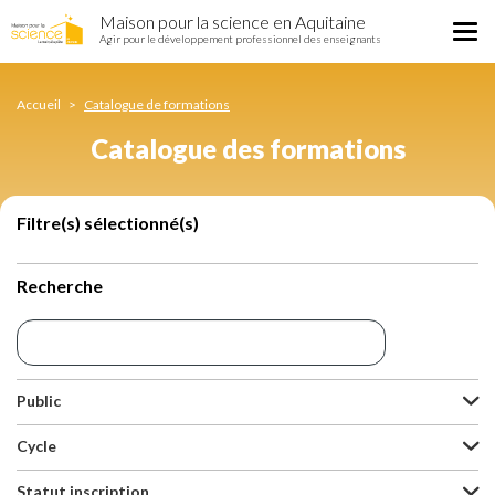
Catalogue
Aller
Maison pour la science en Aquitaine
des
Tog
au
Agir pour le développement professionnel des enseignants
formations
nav
contenu
principal
Accueil
Catalogue de formations
Catalogue des formations
Filtre(s) sélectionné(s)
Recherche
Public
Cycle
Statut inscription