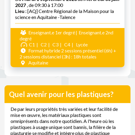
2027
, de 09:30 à 17:00
Lieu :
[AQ] Centre Régional de la Maison pour la
science en Aquitaine -Talence
Enseignant.e 1er degré
Enseignant.e 2nd
degré
C1
C2
C3
C4
Lycée
Format hybride 2 sessions présentiel (6h) +
2 sessions distanciel (3h) : 18h totales
Aquitaine
Quel avenir pour les plastiques?
De par leurs propriétés très variées et leur facilité de
mise en œuvre, les matériaux plastiques sont
omniprésents dans notre quotidien. A l'heure où les
plastiques à usage unique sont bannis, la filière de la
plasturgie se modifie et intègre plus de plastique