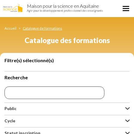
Catalogue
Aller
Maison pour la science en Aquitaine
des
Tog
au
Agir pour le développement professionnel des enseignants
formations
nav
contenu
principal
Accueil
Catalogue de formations
Catalogue des formations
Filtre(s) sélectionné(s)
Recherche
Public
Cycle
Statut inscription